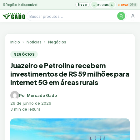
−
+
Região indisponível
Trocar
→
500 km
Filtrar
GPS
Pesquisar
produtos
Ir
para
o
Início
Notícias
Negócios
conteúdo
NEGÓCIOS
Juazeiro e Petrolina recebem
investimentos de R$ 59 milhões para
internet 5G em áreas rurais
Por Mercado Gado
26 de junho de 2026
3 min de leitura