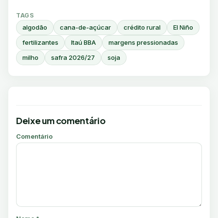
TAGS
algodão
cana-de-açúcar
crédito rural
El Niño
fertilizantes
Itaú BBA
margens pressionadas
milho
safra 2026/27
soja
Deixe um comentário
Comentário