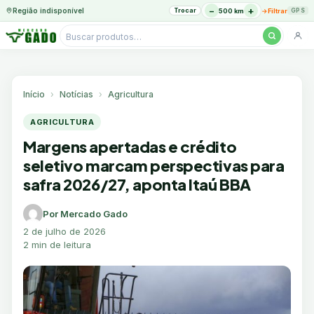
−
+
Região indisponível
Trocar
→
500 km
Filtrar
GPS
Pesquisar
produtos
Ir
para
o
Início
Notícias
Agricultura
conteúdo
AGRICULTURA
Margens apertadas e crédito
seletivo marcam perspectivas para
safra 2026/27, aponta Itaú BBA
Por Mercado Gado
2 de julho de 2026
2 min de leitura