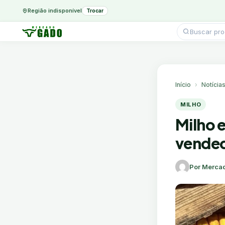
Região indisponível
Trocar
Pesquisar
produtos
Ir
para
o
conteúdo
Início
Notícia
MILHO
Milho 
vended
Por Merca