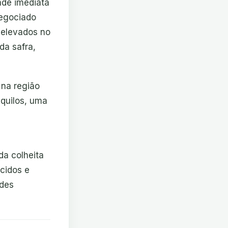
ade imediata
negociado
 elevados no
da safra,
 na região
 quilos, uma
da colheita
cidos e
ades