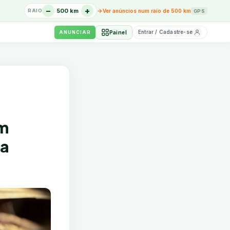
−
+
→
500 km
Ver anúncios num raio de 500 km
RAIO
GPS
Entrar / Cadastre-se
Painel
ANUNCIAR
om
da