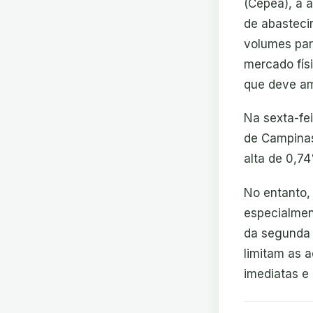
(Cepea), a 
de abasteci
volumes par
mercado fís
que deve amp
Na sexta-fei
de Campinas
alta de 0,74
No entanto,
especialmen
da segunda 
limitam as 
imediatas e 