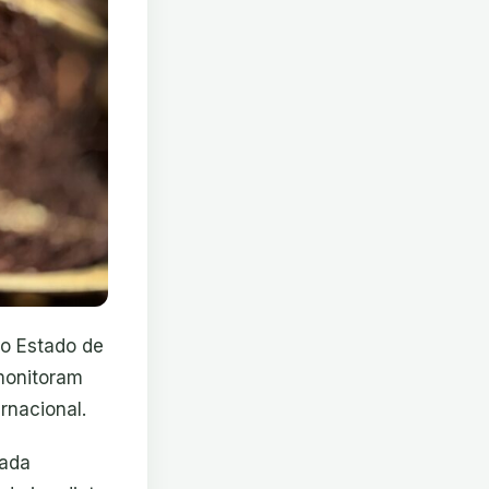
no Estado de
monitoram
rnacional.
cada