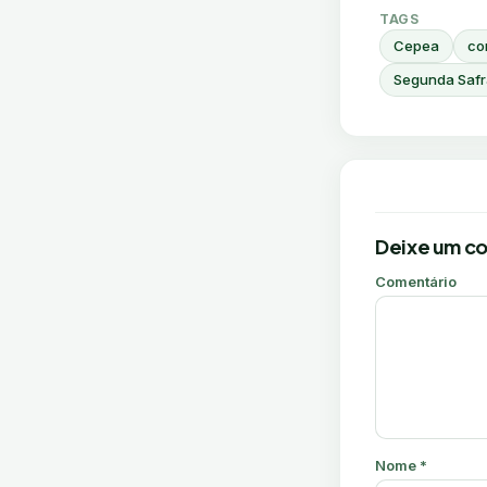
TAGS
Cepea
co
Segunda Safr
Deixe um c
Comentário
Nome
*