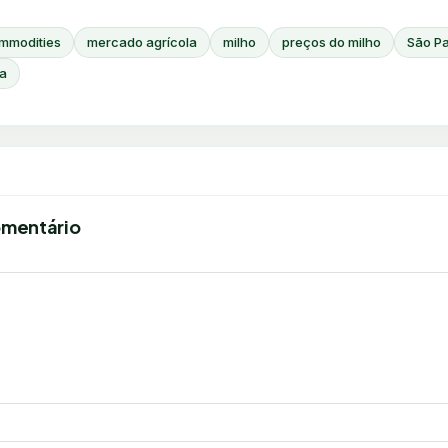
mmodities
mercado agrícola
milho
preços do milho
São P
a
omentário