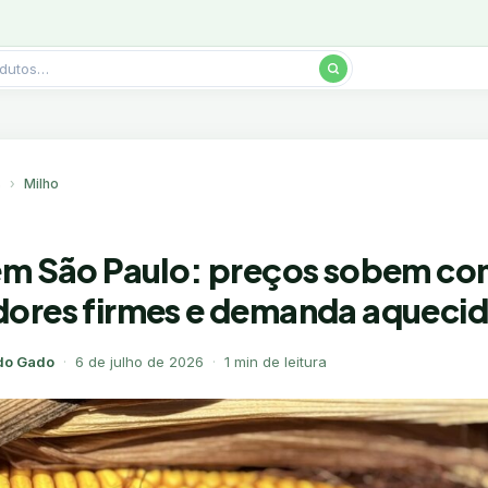
s
Milho
em São Paulo: preços sobem c
ores firmes e demanda aqueci
do Gado
·
6 de julho de 2026
·
1 min de leitura