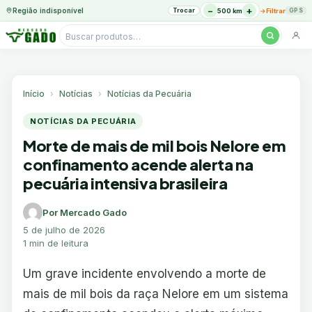
−
+
Região indisponível
Trocar
→
500 km
Filtrar
GPS
Pesquisar
produtos
Ir
para
o
Início
Notícias
Notícias da Pecuária
conteúdo
NOTÍCIAS DA PECUÁRIA
Morte de mais de mil bois Nelore em
confinamento acende alerta na
pecuária intensiva brasileira
Por Mercado Gado
5 de julho de 2026
1 min de leitura
Um grave incidente envolvendo a morte de
mais de mil bois da raça Nelore em um sistema