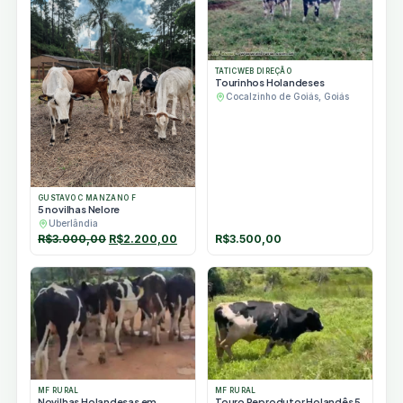
TATICWEB DIREÇÃO
Tourinhos Holandeses
Cocalzinho de Goiás, Goiás
GUSTAVO C MANZANO F
5 novilhas Nelore
Uberlândia
O
O
R$
3.000,00
R$
2.200,00
R$
3.500,00
preço
preço
original
atual
era:
é:
R$3.000,00.
R$2.200,00.
MF RURAL
MF RURAL
Novilhas Holandesas em
Touro Reprodutor Holandês 5