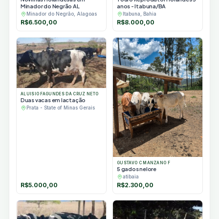
Minador do Negrão AL
anos - Itabuna/BA
Minador do Negrão, Alagoas
Itabuna, Bahia
R$
6.500,00
R$
8.000,00
ALUISIO FAGUNDES DA CRUZ NETO
Duas vacas em lactação
Prata - State of Minas Gerais
GUSTAVO C MANZANO F
5 gados nelore
atibaia
R$
5.000,00
R$
2.300,00