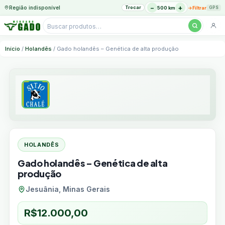
−
+
Região indisponível
Trocar
→
500 km
Filtrar
GPS
Pesquisar
produtos
Ir
Início
/
Holandês
/ Gado holandês – Genética de alta produção
para
o
conteúdo
HOLANDÊS
Gado holandês – Genética de alta
produção
Jesuânia, Minas Gerais
R$
12.000,00