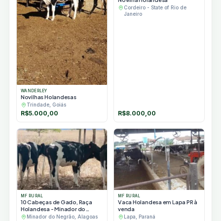
Cordeiro - State of Rio de
Janeiro
WANDERLEY
Novilhas Holandesas
Trindade, Goiás
R$
5.000,00
R$
8.000,00
MF RURAL
MF RURAL
10 Cabeças de Gado, Raça
Vaca Holandesa em Lapa PR à
Holandesa - Minador do
venda
Negrão/AL
Minador do Negrão, Alagoas
Lapa, Paraná