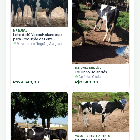
MF RURAL
Lote de 10 Vacas Holandesas
para Produção de Leite -
Minador do Negrão/AL
Minador do Negrão, Alagoas
TATICWEB DIREÇÃO
Tourinho Holandês
Goiânia, Goiás
R$
24.640,00
R$
2.500,00
MARCELO.PEREIRA.PINTO
Novilha Holandesa