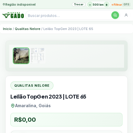
−
+
Região indisponível
Trocar
→
500 km
Filtrar
GPS
Pesquisar
produtos
Ir
Início
/
Qualitas Nelore
/ Leilão TopGen 2023 | LOTE 65
para
o
conteúdo
QUALITAS NELORE
Leilão TopGen 2023 | LOTE 65
Amaralina, Goiás
R$
0,00