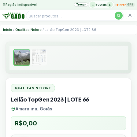
−
+
Região indisponível
Trocar
→
500 km
Filtrar
GPS
Pesquisar
produtos
Ir
Início
/
Qualitas Nelore
/ Leilão TopGen 2023 | LOTE 66
para
o
conteúdo
QUALITAS NELORE
Leilão TopGen 2023 | LOTE 66
Amaralina, Goiás
R$
0,00