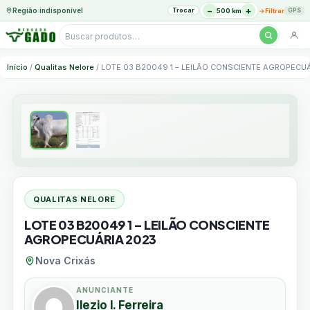
−
+
Região indisponível
Trocar
→
500 km
Filtrar
GPS
Pesquisar
produtos
Ir
Início
/
Qualitas Nelore
/ LOTE 03 B20049 1 – LEILÃO CONSCIENTE AGROPECU
para
o
conteúdo
QUALITAS NELORE
LOTE 03 B20049 1 – LEILÃO CONSCIENTE
AGROPECUÁRIA 2023
Nova Crixás
ANUNCIANTE
Ilezio I. Ferreira