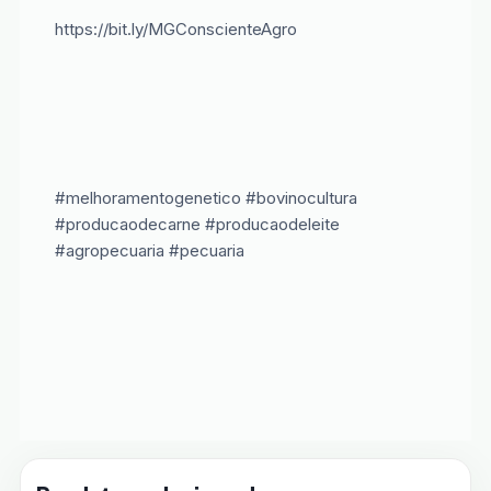
https://bit.ly/MGConscienteAgro
#melhoramentogenetico #bovinocultura
#producaodecarne #producaodeleite
#agropecuaria #pecuaria