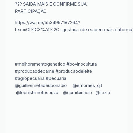
??? SAIBA MAIS E CONFIRME SUA
PARTICIPAÇÃO
https://wa.me/5534997187264?
text=Ol%C3%A1%2C+gostaria+de+saber+mais+inform
#melhoramentogenetico #bovinocultura
#producaodecarne #producaodeleite
#agropecuaria #pecuaria
@guilhermetadeubonadio @emoraes_qlt
@leonishimotosouza @camilainacio @ilezio