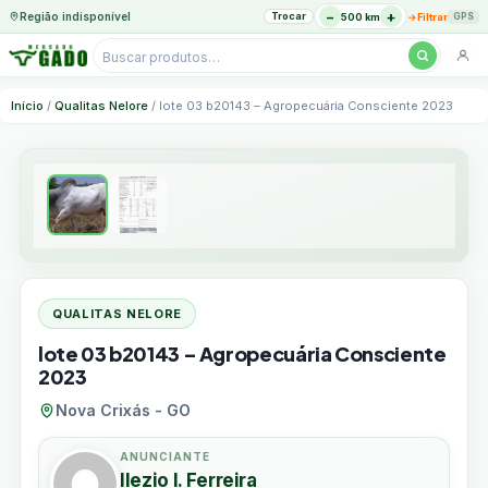
−
+
Região indisponível
Trocar
→
500 km
Filtrar
GPS
Pesquisar
produtos
Ir
Início
/
Qualitas Nelore
/ lote 03 b20143 – Agropecuária Consciente 2023
para
o
conteúdo
QUALITAS NELORE
lote 03 b20143 – Agropecuária Consciente
2023
Nova Crixás - GO
ANUNCIANTE
Ilezio I. Ferreira