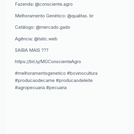
Fazenda: @consciente.agro
Melhoramento Genético: @qualitas. br
Catálogo: @mercado.gado
Agência: @tatic.web
SAIBA MAIS ???
https://bit.ly/MGConscienteAgro
#melhoramentogenetico #bovinocultura
#producaodecarne #producaodeleite
#agropecuaria #pecuaria