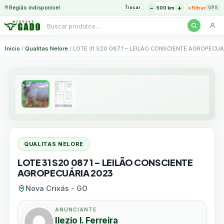
−
+
Região indisponível
Trocar
→
500 km
Filtrar
GPS
Pesquisar
produtos
Ir
Início
/
Qualitas Nelore
/ LOTE 31 S20 087 1 – LEILÃO CONSCIENTE AGROPECUÁ
para
o
conteúdo
QUALITAS NELORE
LOTE 31 S20 087 1 – LEILÃO CONSCIENTE
AGROPECUÁRIA 2023
Nova Crixás - GO
ANUNCIANTE
Ilezio I. Ferreira