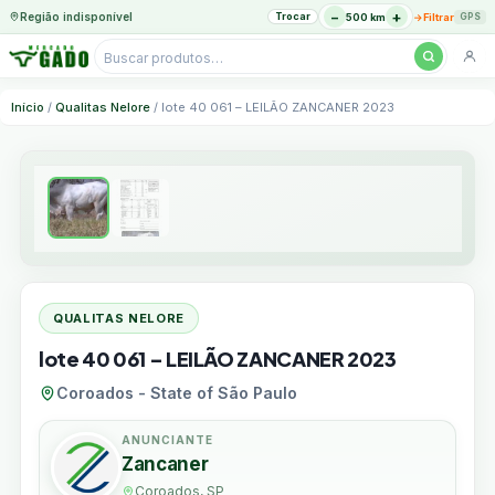
−
+
Região indisponível
Trocar
→
500 km
Filtrar
GPS
Pesquisar
produtos
Ir
Início
/
Qualitas Nelore
/ lote 40 061 – LEILÃO ZANCANER 2023
para
o
conteúdo
QUALITAS NELORE
lote 40 061 – LEILÃO ZANCANER 2023
Coroados - State of São Paulo
ANUNCIANTE
Zancaner
Coroados, SP