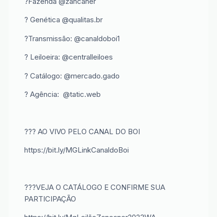
?Fazenda @zancaner
? Genética @qualitas.br
?Transmissão: @canaldoboi1
? Leiloeira: @centralleiloes
? Catálogo: @mercado.gado
? Agência: @tatic.web
??? AO VIVO PELO CANAL DO BOI
https://bit.ly/MGLinkCanaldoBoi
???VEJA O CATÁLOGO E CONFIRME SUA
PARTICIPAÇÃO