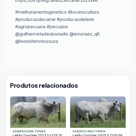
https://bit.ly/MgLeilãoZancaner2023WA
#melhoramentogenetico #bovinocultura
#producaodecarne #producaodeleite
#agropecuaria #pecuaria
@guilhermetadeubonadio @emoraes_qlt
@leonishimotosouza
Produtos relacionados
AGROPECUÁRIA TOPGEN
AGROPECUÁRIA TOPGEN
Leilão TopGen 2023 | LOTE 25
Leilão TopGen 2023 | LOTE 09