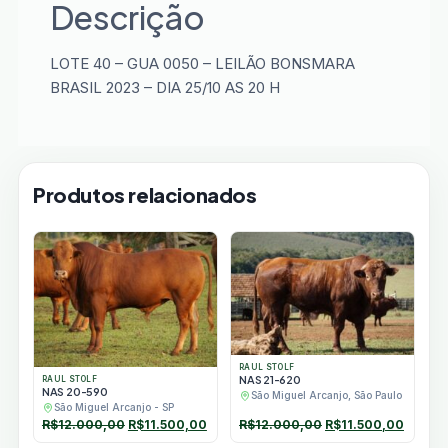
Descrição
LOTE 40 – GUA 0050 – LEILÃO BONSMARA
BRASIL 2023 – DIA 25/10 AS 20 H
Produtos relacionados
RAUL STOLF
NAS 21-620
RAUL STOLF
NAS 20-590
São Miguel Arcanjo, São Paulo
São Miguel Arcanjo - SP
O
O
O
O
R$
12.000,00
R$
11.500,00
R$
12.000,00
R$
11.500,00
preço
preço
preço
preço