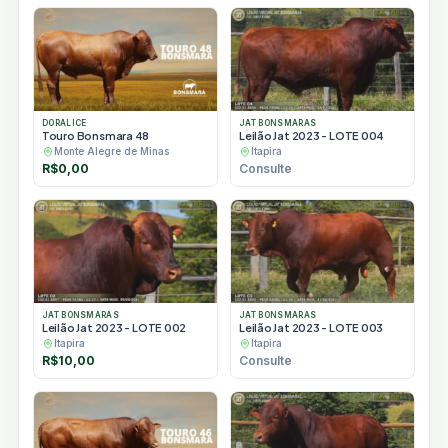
original
atual
original
atual
era:
é:
era:
é:
R$12.000,00.
R$11.500,00.
R$12.000,00.
R$11.5
DORALICE
JAT BONSMARAS
Touro Bonsmara 48
Leilão Jat 2023 - LOTE 004
Monte Alegre de Minas
Itapira
R$
0,00
Consulte
JAT BONSMARAS
JAT BONSMARAS
Leilão Jat 2023 - LOTE 002
Leilão Jat 2023 - LOTE 003
Itapira
Itapira
R$
10,00
Consulte