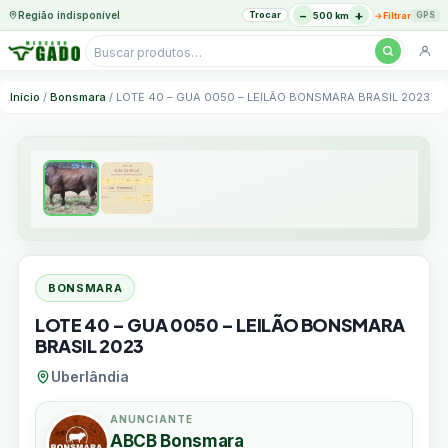
−
+
Região indisponível
Trocar
→
500 km
Filtrar
GPS
Pesquisar
produtos
Ir
Início
/
Bonsmara
/ LOTE 40 – GUA 0050 – LEILÃO BONSMARA BRASIL 2023
para
o
conteúdo
BONSMARA
LOTE 40 – GUA 0050 – LEILÃO BONSMARA
BRASIL 2023
Uberlândia
ANUNCIANTE
ABCB Bonsmara