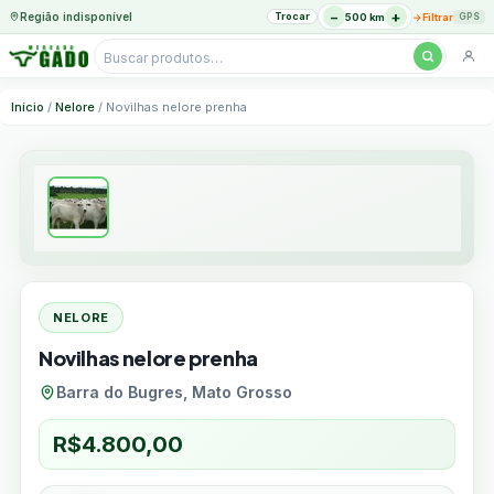
−
+
Região indisponível
Trocar
→
500 km
Filtrar
GPS
Pesquisar
produtos
Ir
Início
/
Nelore
/ Novilhas nelore prenha
para
o
conteúdo
NELORE
Novilhas nelore prenha
Barra do Bugres, Mato Grosso
R$
4.800,00