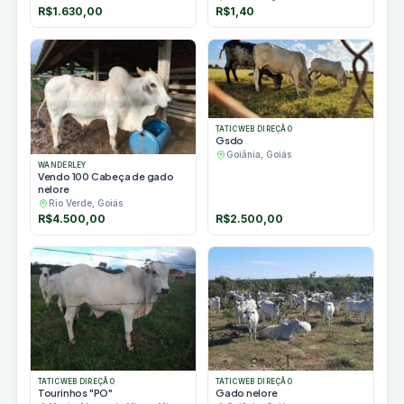
R$
1.630,00
R$
1,40
TATICWEB DIREÇÃO
Gsdo
Goiânia, Goiás
WANDERLEY
Vendo 100 Cabeça de gado
nelore
Rio Verde, Goiás
R$
4.500,00
R$
2.500,00
TATICWEB DIREÇÃO
TATICWEB DIREÇÃO
Tourinhos "PO"
Gado nelore