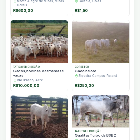
Monte Alegre de Minas, Minas
Goiânia, Goiás
Gerais
R$
600,00
R$
1,50
TATICWEB DIREÇÃO
CORRETOR
Gados, novilhas, desmamas e
Gado nelore
vacas
Siqueira Campos, Paraná
Rio Branco, Acre
R$
10.000,00
R$
250,00
TATICWEB DIREÇÃO
Qualitas Turbo da BSB 2