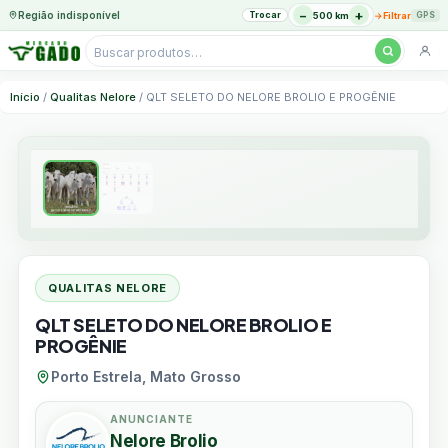
−
+
Região indisponível
Trocar
→
500 km
Filtrar
GPS
Pesquisar
produtos
Ir
Início
/
Qualitas Nelore
/ QLT SELETO DO NELORE BROLIO E PROGÊNIE
para
o
conteúdo
QUALITAS NELORE
QLT SELETO DO NELORE BROLIO E
PROGÊNIE
Porto Estrela, Mato Grosso
ANUNCIANTE
Nelore Brolio