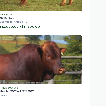
AUL STOLF
AS 20-590
São Miguel Arcanjo - SP
O
O
$
12.000,00
R$
11.500,00
preço
preço
original
atual
era:
é:
R$12.000,00.
R$11.500,00.
AT BONSMARAS
eilão Jat 2023 - LOTE 002
Itapira