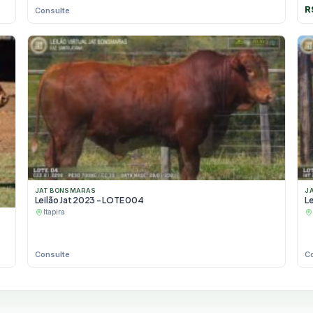
R
Consulte
JAT BONSMARAS
J
Leilão Jat 2023 - LOTE 004
Le
Itapira
Consulte
C