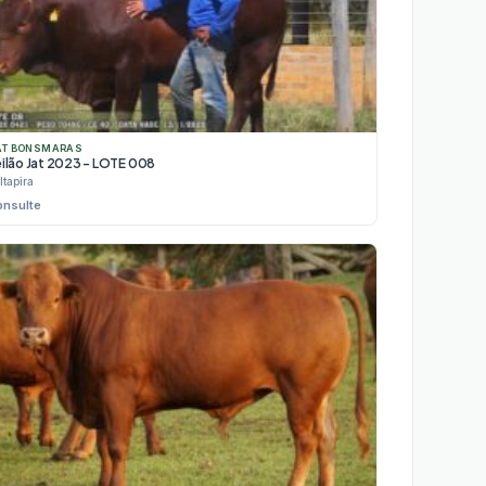
AT BONSMARAS
eilão Jat 2023 - LOTE 008
Itapira
onsulte