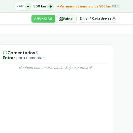
−
+
→
500 km
RAIO
Ver anúncios num raio de 500 km
GPS
Entrar / Cadastre-se
Painel
ANUNCIAR
Comentários
0
Entrar
para comentar.
Nenhum comentário ainda. Seja o primeiro!