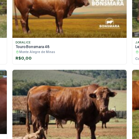
DORALICE
J
Touro Bonsmara 48
L
Monte Alegre de Minas
R$
0,00
C