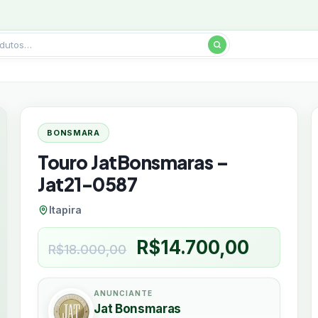
BONSMARA
Touro JatBonsmaras –
Jat21-0587
Itapira
O
O
R$
14.700,00
R$
18.000,00
preço
preço
original
atual
ANUNCIANTE
Jat Bonsmaras
era:
é: