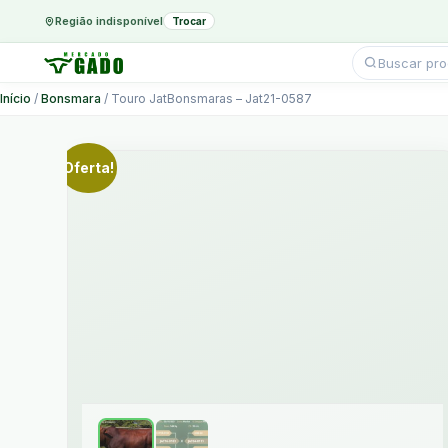
Região indisponível
Trocar
Pesquisar
produtos
Ir
Início
/
Bonsmara
/ Touro JatBonsmaras – Jat21-0587
para
o
conteúdo
Oferta!