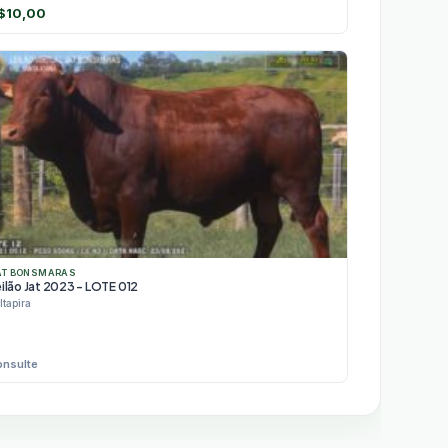
$
10,00
AT BONSMARAS
ilão Jat 2023 - LOTE 012
Itapira
onsulte