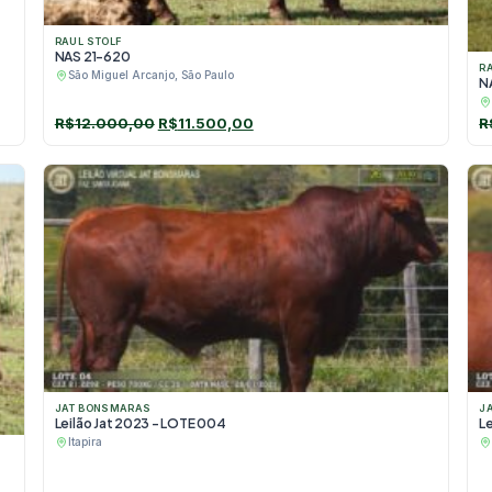
RAUL STOLF
NAS 21-620
R
São Miguel Arcanjo, São Paulo
N
O
O
R$
12.000,00
R$
11.500,00
R
preço
preço
original
atual
era:
é:
R$12.000,00.
R$11.500,00.
JAT BONSMARAS
J
Leilão Jat 2023 - LOTE 004
L
Itapira