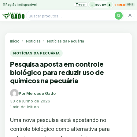
−
+
Região indisponível
Trocar
→
500 km
Filtrar
GPS
Pesquisar
produtos
Ir
para
o
Início
Notícias
Notícias da Pecuária
conteúdo
NOTÍCIAS DA PECUÁRIA
Pesquisa aposta em controle
biológico para reduzir uso de
químicos na pecuária
Por Mercado Gado
30 de junho de 2026
1 min de leitura
Uma nova pesquisa está apostando no
controle biológico como alternativa para