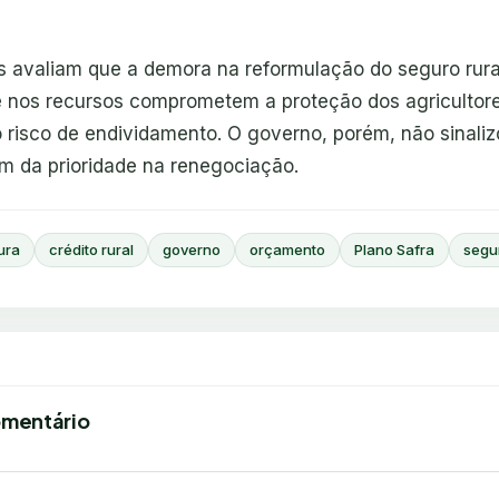
as avaliam que a demora na reformulação do seguro rura
de nos recursos comprometem a proteção dos agricultor
risco de endividamento. O governo, porém, não sinali
m da prioridade na renegociação.
ura
crédito rural
governo
orçamento
Plano Safra
segu
omentário