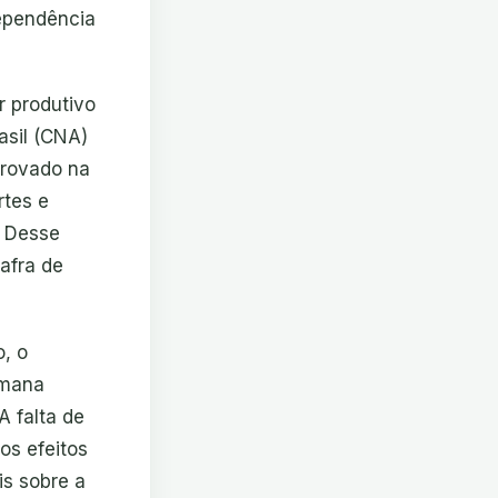
dependência
r produtivo
asil (CNA)
provado na
rtes e
. Desse
afra de
o, o
emana
A falta de
os efeitos
is sobre a