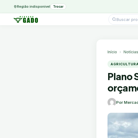
Região indisponível
Trocar
Pesquisar
produtos
Ir
para
o
conteúdo
Início
Notícia
AGRICULTUR
Plano 
orçame
Por Merca