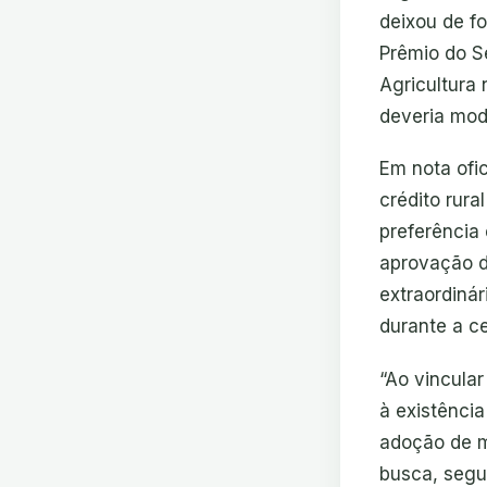
deixou de f
Prêmio do Se
Agricultura
deveria mode
Em nota ofic
crédito rura
preferência
aprovação d
extraordinár
durante a c
“Ao vincula
à existência
adoção de me
busca, segu