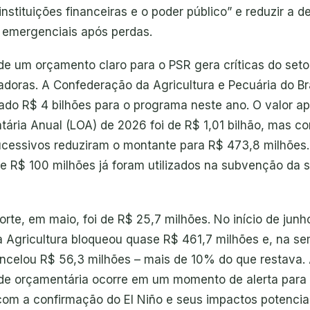
instituições financeiras e o poder público” e reduzir a 
 emergenciais após perdas.
de um orçamento claro para o PSR gera críticas do seto
adoras. A Confederação da Agricultura e Pecuária do Br
itado R$ 4 bilhões para o programa neste ano. O valor a
ária Anual (LOA) de 2026 foi de R$ 1,01 bilhão, mas co
ucessivos reduziram o montante para R$ 473,8 milhões
de R$ 100 milhões já foram utilizados na subvenção da s
orte, em maio, foi de R$ 25,7 milhões. No início de junh
da Agricultura bloqueou quase R$ 461,7 milhões e, na s
ncelou R$ 56,3 milhões – mais de 10% do que restava. 
dade orçamentária ocorre em um momento de alerta para 
 com a confirmação do El Niño e seus impactos potencia