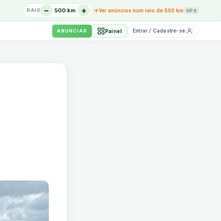
−
+
→
500 km
Ver anúncios num raio de 500 km
RAIO
GPS
Entrar / Cadastre-se
Painel
ANUNCIAR