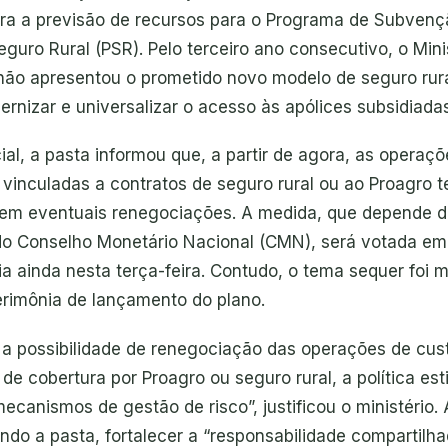
ora a previsão de recursos para o Programa de Subvenç
guro Rural (PSR). Pelo terceiro ano consecutivo, o Mini
 não apresentou o prometido novo modelo de seguro rura
rnizar e universalizar o acesso às apólices subsidiadas
ial, a pasta informou que, a partir de agora, as operaç
l vinculadas a contratos de seguro rural ou ao Proagro t
 em eventuais renegociações. A medida, que depende 
o Conselho Monetário Nacional (CMN), será votada em
ia ainda nesta terça-feira. Contudo, o tema sequer foi
erimônia de lançamento do plano.
r a possibilidade de renegociação das operações de cust
 de cobertura por Proagro ou seguro rural, a política est
canismos de gestão de risco”, justificou o ministério. A
ndo a pasta, fortalecer a “responsabilidade compartilha