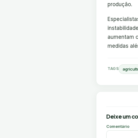
produção.
Especialist
instabilida
aumentam o 
medidas alé
TAGS
agricult
Deixe um c
Comentário