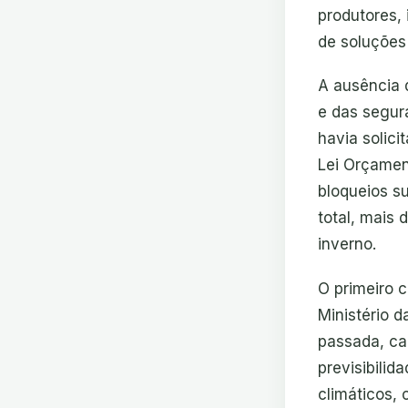
produtores, 
de soluções
A ausência 
e das segur
havia solic
Lei Orçament
bloqueios s
total, mais 
inverno.
O primeiro c
Ministério 
passada, ca
previsibili
climáticos,