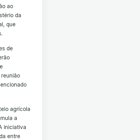
ão ao
stério da
l, que
.
ões de
erão
de
 reunião
 mencionado
eio agrícola
imula a
 iniciativa
da entre