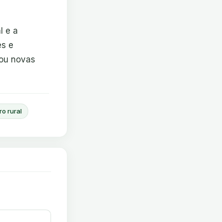
l e a
es e
zou novas
ro rural