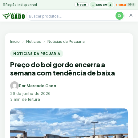
−
+
Região indisponível
Trocar
→
500 km
Filtrar
GPS
Pesquisar
produtos
Ir
para
o
Início
Notícias
Notícias da Pecuária
conteúdo
NOTÍCIAS DA PECUÁRIA
Preço do boi gordo encerra a
semana com tendência de baixa
Por Mercado Gado
26 de junho de 2026
3 min de leitura