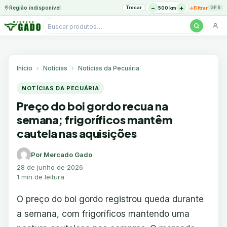
−
+
Região indisponível
Trocar
→
500 km
Filtrar
GPS
Pesquisar
produtos
Ir
para
o
Início
Notícias
Notícias da Pecuária
conteúdo
NOTÍCIAS DA PECUÁRIA
Preço do boi gordo recua na
semana; frigoríficos mantêm
cautela nas aquisições
Por Mercado Gado
28 de junho de 2026
1 min de leitura
O preço do boi gordo registrou queda durante
a semana, com frigoríficos mantendo uma