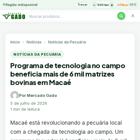
−
+
Região indisponível
Trocar
→
500 km
Filtrar
GPS
Pesquisar
produtos
Ir
para
o
Início
Notícias
Notícias da Pecuária
conteúdo
NOTÍCIAS DA PECUÁRIA
Programa de tecnologia no campo
beneficia mais de 6 mil matrizes
bovinas em Macaé
Por Mercado Gado
5 de julho de 2026
1 min de leitura
Macaé está revolucionando a pecuária local
com a chegada da tecnologia ao campo. Um