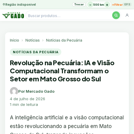
−
+
Região indisponível
Trocar
→
500 km
Filtrar
GPS
Pesquisar
produtos
Ir
para
o
Início
Notícias
Notícias da Pecuária
conteúdo
NOTÍCIAS DA PECUÁRIA
Revolução na Pecuária: IA e Visão
Computacional Transformam o
Setor em Mato Grosso do Sul
Por Mercado Gado
4 de julho de 2026
1 min de leitura
A inteligência artificial e a visão computacional
estão revolucionando a pecuária em Mato