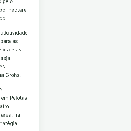
o pelo
por hectare
co.
rodutividade
 para as
tica e as
seja,
zes
ma Grohs.
o
a em Pelotas
atro
 área, na
tratégia