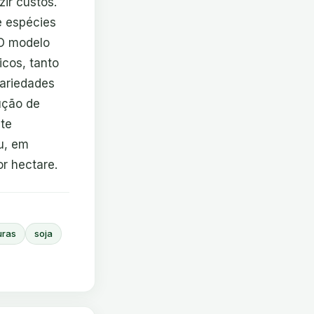
ir custos.
e espécies
 O modelo
icos, tanto
ariedades
ução de
nte
eu, em
or hectare.
uras
soja