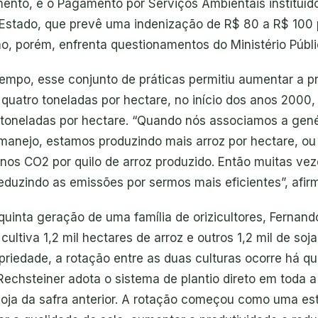
mento, e o Pagamento por Serviços Ambientais instituíd
Estado, que prevê uma indenização de R$ 80 a R$ 100 
o, porém, enfrenta questionamentos do Ministério Públi
mpo, esse conjunto de práticas permitiu aumentar a p
quatro toneladas por hectare, no início dos anos 2000,
 toneladas por hectare. “Quando nós associamos a gené
 manejo, estamos produzindo mais arroz por hectare, ou 
nos CO2 por quilo de arroz produzido. Então muitas ve
duzindo as emissões por sermos mais eficientes”, afir
uinta geração de uma família de orizicultores, Fernand
cultiva 1,2 mil hectares de arroz e outros 1,2 mil de soj
priedade, a rotação entre as duas culturas ocorre há qu
echsteiner adota o sistema de plantio direto em toda a
soja da safra anterior. A rotação começou como uma es