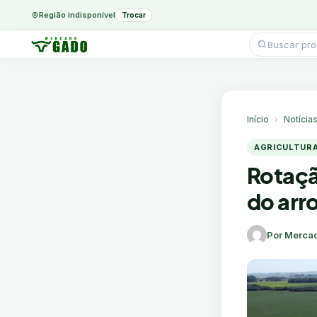
Região indisponível
Trocar
Pesquisar
produtos
Ir
para
o
conteúdo
Início
Notícia
AGRICULTUR
Rotaçã
do arr
Por Merca