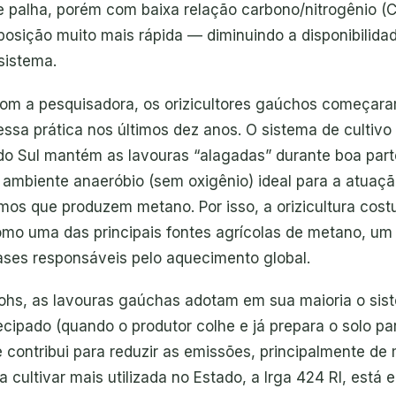
e palha, porém com baixa relação carbono/nitrogênio (
sição muito mais rápida — diminuindo a disponibilida
sistema.
om a pesquisadora, os orizicultores gaúchos começar
 essa prática nos últimos dez anos. O sistema de cultiv
do Sul mantém as lavouras “alagadas” durante boa parte
m ambiente anaeróbio (sem oxigênio) ideal para a atuaç
mos que produzem metano. Por isso, a orizicultura cos
mo uma das principais fontes agrícolas de metano, um
gases responsáveis pelo aquecimento global.
hs, as lavouras gaúchas adotam em sua maioria o sis
ecipado (quando o produtor colhe e já prepara o solo pa
e contribui para reduzir as emissões, principalmente de
a cultivar mais utilizada no Estado, a Irga 424 RI, está 