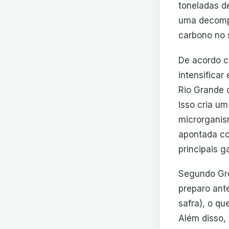
toneladas d
uma decompo
carbono no 
De acordo c
intensificar
Rio Grande 
Isso cria u
microrganis
apontada co
principais 
Segundo Gro
preparo ant
safra), o qu
Além disso, 