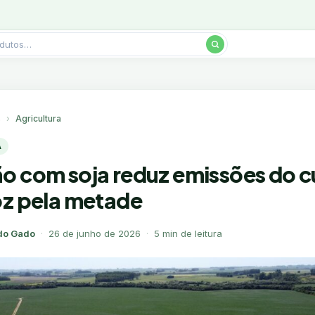
s
Agricultura
A
o com soja reduz emissões do c
oz pela metade
do Gado
·
26 de junho de 2026
·
5 min de leitura