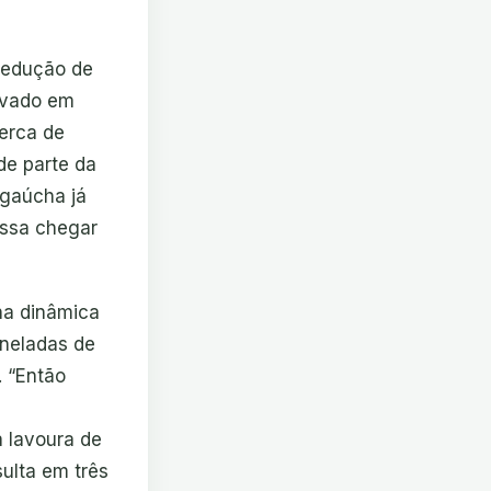
 redução de
ivado em
cerca de
de parte da
 gaúcha já
ossa chegar
 na dinâmica
oneladas de
. “Então
a lavoura de
sulta em três