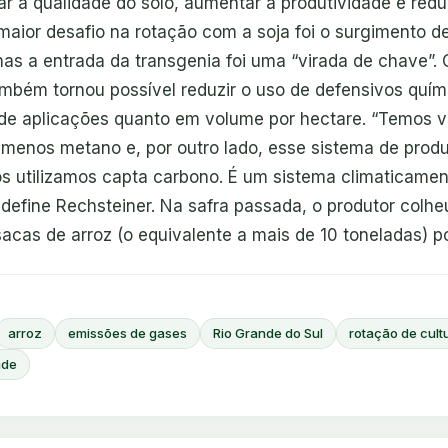
r a qualidade do solo, aumentar a produtividade e reduz
 maior desafio na rotação com a soja foi o surgimento d
mas a entrada da transgenia foi uma “virada de chave”.
ambém tornou possível reduzir o uso de defensivos quím
e aplicações quanto em volume por hectare. “Temos v
menos metano e, por outro lado, esse sistema de prod
ós utilizamos capta carbono. É um sistema climaticame
, define Rechsteiner. Na safra passada, o produtor colh
acas de arroz (o equivalente a mais de 10 toneladas) p
arroz
emissões de gases
Rio Grande do Sul
rotação de cult
ade