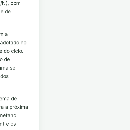
C/N), com
de de
am a
o adotado no
 do ciclo.
ão de
tuma ser
 dos
tema de
ra a próxima
 metano.
entre os