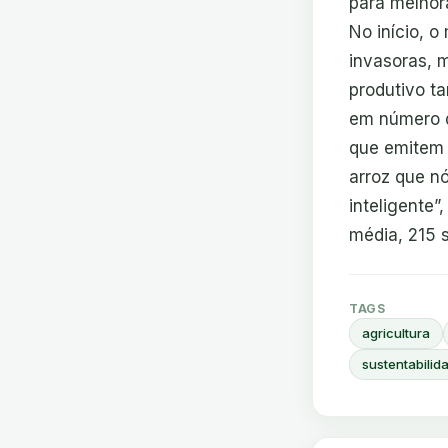
para melhora
No início, o
invasoras, 
produtivo t
em número d
que emitem 
arroz que n
inteligente”
média, 215 s
TAGS
agricultura
sustentabilid