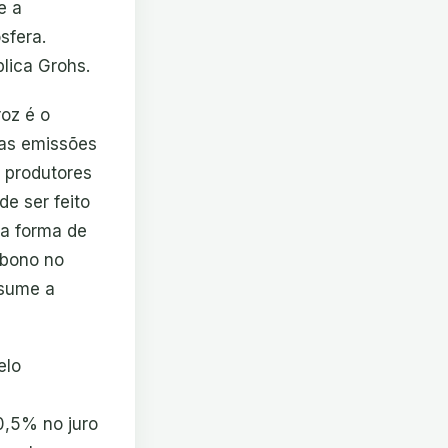
e a
sfera.
lica Grohs.
oz é o
 as emissões
 produtores
de ser feito
ma forma de
rbono no
esume a
elo
0,5% no juro