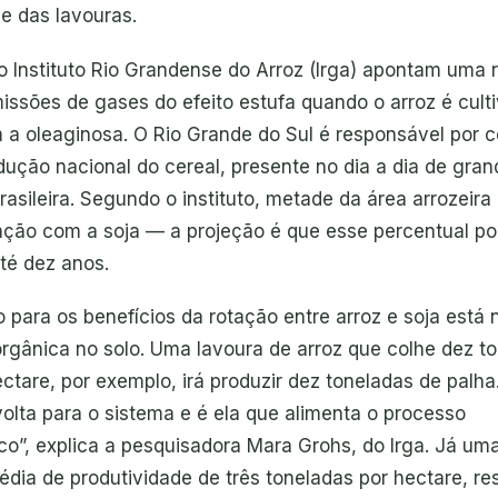
e das lavouras.
o Instituto Rio Grandense do Arroz (Irga) apontam uma
ssões de gases do efeito estufa quando o arroz é cult
 a oleaginosa. O Rio Grande do Sul é responsável por 
ução nacional do cereal, presente no dia a dia de gran
asileira. Segundo o instituto, metade da área arrozeira
ação com a soja — a projeção é que esse percentual p
é dez anos.
 para os benefícios da rotação entre arroz e soja está
orgânica no solo. Uma lavoura de arroz que colhe dez t
ctare, por exemplo, irá produzir dez toneladas de palha
olta para o sistema e é ela que alimenta o processo
o”, explica a pesquisadora Mara Grohs, do Irga. Já um
dia de produtividade de três toneladas por hectare, re