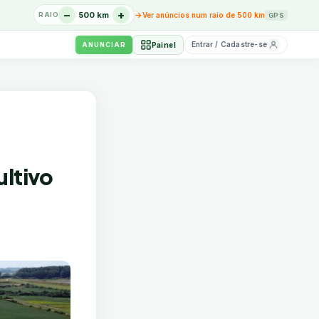
−
+
→
500 km
Ver anúncios num raio de 500 km
RAIO
GPS
Entrar / Cadastre-se
Painel
ANUNCIAR
ultivo