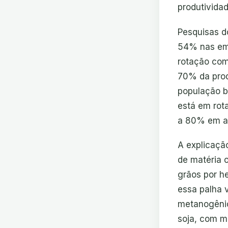
produtividad
Pesquisas d
54% nas emi
rotação com
70% da prod
população br
está em rot
a 80% em at
A explicação
de matéria 
grãos por he
essa palha v
metanogênic
soja, com mé