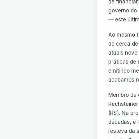
de financia
governo do 
— este últim
Ao mesmo te
de cerca de 
atuais nove
práticas de
emitindo me
acabamos re
Membro da q
Rechsteiner 
(RS). Na pro
décadas, e R
resteva da 