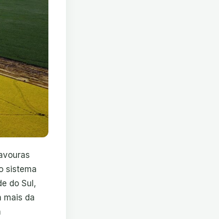
avouras
o sistema
e do Sul,
m mais da
a