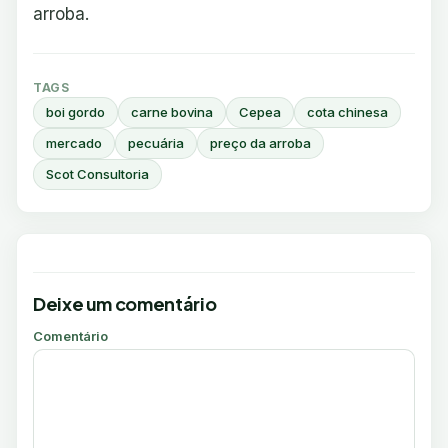
arroba.
TAGS
boi gordo
carne bovina
Cepea
cota chinesa
mercado
pecuária
preço da arroba
Scot Consultoria
Deixe um comentário
Comentário