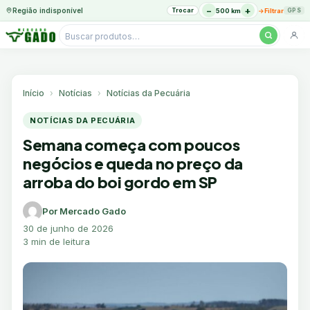
−
+
Região indisponível
Trocar
→
500 km
Filtrar
GPS
Pesquisar
produtos
Ir
para
o
Início
Notícias
Notícias da Pecuária
conteúdo
NOTÍCIAS DA PECUÁRIA
Semana começa com poucos
negócios e queda no preço da
arroba do boi gordo em SP
Por Mercado Gado
30 de junho de 2026
3 min de leitura