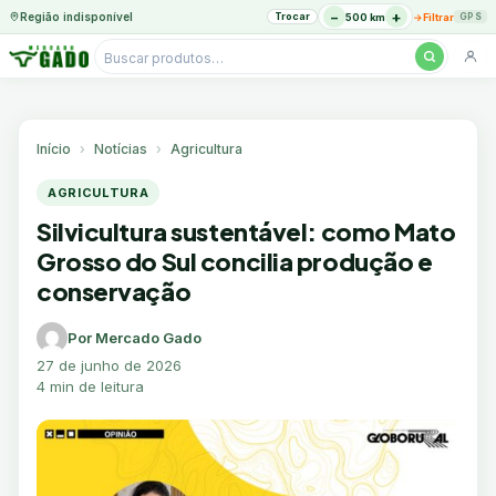
−
+
Região indisponível
Trocar
→
500 km
Filtrar
GPS
Pesquisar
produtos
Ir
para
o
Início
Notícias
Agricultura
conteúdo
AGRICULTURA
Silvicultura sustentável: como Mato
Grosso do Sul concilia produção e
conservação
Por Mercado Gado
27 de junho de 2026
4 min de leitura