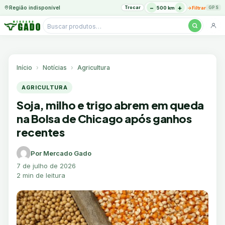
−
+
Região indisponível
Trocar
→
500 km
Filtrar
GPS
Pesquisar
produtos
Ir
para
o
Início
Notícias
Agricultura
conteúdo
AGRICULTURA
Soja, milho e trigo abrem em queda
na Bolsa de Chicago após ganhos
recentes
Por Mercado Gado
7 de julho de 2026
2 min de leitura