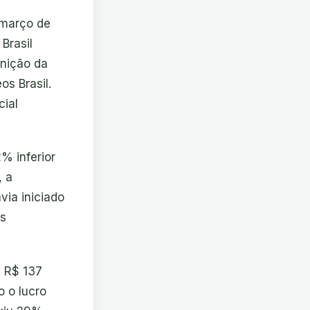
 março de
Brasil
nição da
os Brasil.
ial
% inferior
, a
via iniciado
is
a R$ 137
o o lucro