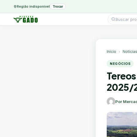
Região indisponível
Trocar
Pesquisar
produtos
Ir
para
o
conteúdo
Início
Notícia
NEGÓCIOS
Tereos
2025/2
Por Merca