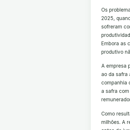
Os problema
2025, quand
sofreram co
produtividad
Embora as c
produtivo n
A empresa p
ao da safra
companhia d
a safra com
remunerador
Como result
milhões. A r