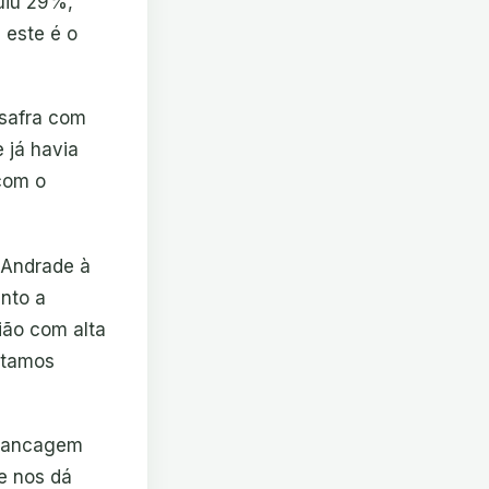
nuiu 29%,
 este é o
 safra com
 já havia
com o
 Andrade à
nto a
ião com alta
stamos
avancagem
e nos dá