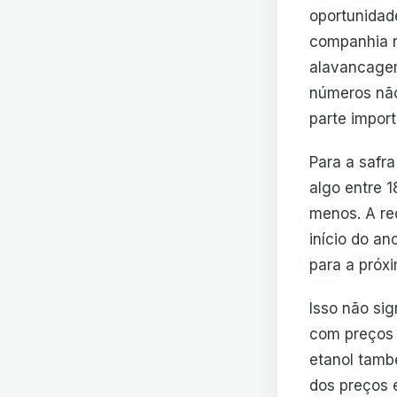
oportunidad
companhia r
alavancagem 
números não
parte import
Para a safr
algo entre 
menos. A re
início do a
para a próxi
Isso não sig
com preços 
etanol tamb
dos preços 