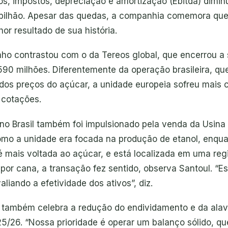
ros, impostos, depreciação e amortização (Ebitda) dimi
 bilhão. Apesar das quedas, a companhia comemora que
hor resultado de sua história.
o contrastou com o da Tereos global, que encerrou a
590 milhões. Diferentemente da operação brasileira, que
 dos preços do açúcar, a unidade europeia sofreu mais 
 cotações.
 no Brasil também foi impulsionado pela venda da Usina
Como a unidade era focada na produção de etanol, enqua
 mais voltada ao açúcar, e está localizada em uma reg
por cana, a transação fez sentido, observa Santoul. “E
liando a efetividade dos ativos”, diz.
 também celebra a redução do endividamento e da al
25/26. “Nossa prioridade é operar um balanço sólido, qu