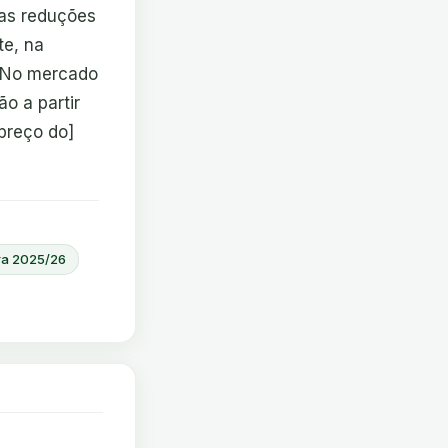
 as reduções
te, na
z. No mercado
o a partir
preço do]
ra 2025/26