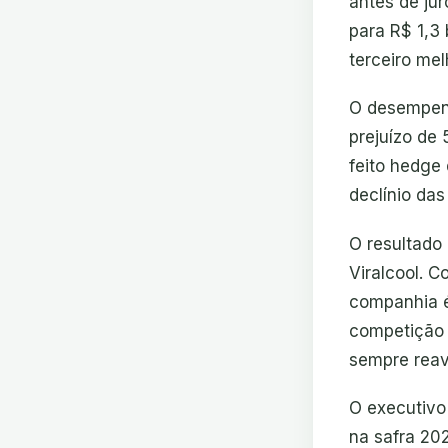
antes de ju
para R$ 1,3
terceiro mel
O desempenh
prejuízo de 
feito hedge
declínio das
O resultado
Viralcool. 
companhia é
competição 
sempre reava
O executivo
na safra 20