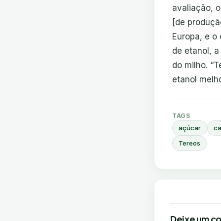
avaliação, o
[de produçã
Europa, e o 
de etanol, 
do milho. “
etanol melho
TAGS
açúcar
ca
Tereos
Deixe um c