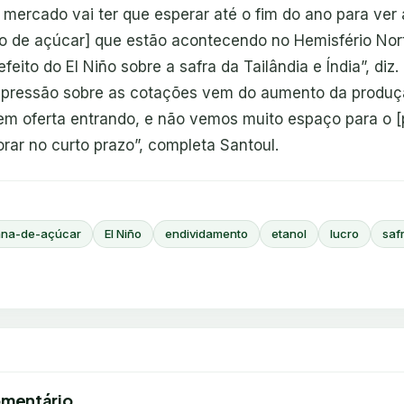
 mercado vai ter que esperar até o fim do ano para ver
o de açúcar] que estão acontecendo no Hemisfério Nor
efeito do El Niño sobre a safra da Tailândia e Índia”, di
a pressão sobre as cotações vem do aumento da produçã
Tem oferta entrando, e não vemos muito espaço para o [
rar no curto prazo”, completa Santoul.
na-de-açúcar
El Niño
endividamento
etanol
lucro
saf
omentário