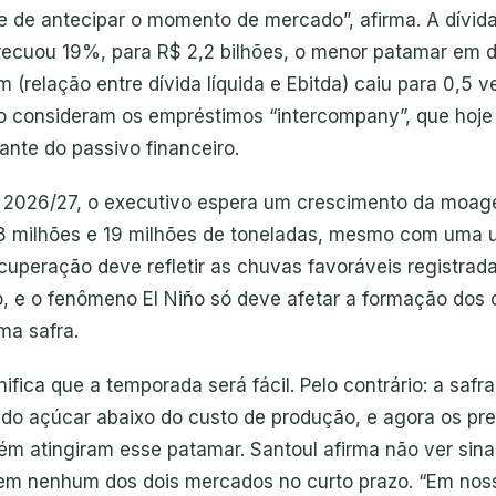
e de antecipar o momento de mercado”, afirma. A dívida
ecuou 19%, para R$ 2,2 bilhões, o menor patamar em d
(relação entre dívida líquida e Ebitda) caiu para 0,5 v
 consideram os empréstimos “intercompany”, que ho
ante do passivo financeiro.
a 2026/27, o executivo espera um crescimento da moag
18 milhões e 19 milhões de toneladas, mesmo com uma u
cuperação deve refletir as chuvas favoráveis registrad
no, e o fenômeno El Niño só deve afetar a formação dos 
ma safra.
nifica que a temporada será fácil. Pelo contrário: a saf
do açúcar abaixo do custo de produção, e agora os pr
ém atingiram esse patamar. Santoul afirma não ver sina
em nenhum dos dois mercados no curto prazo. “Em nos