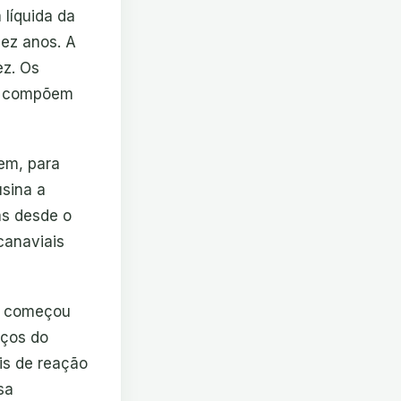
 líquida da
ez anos. A
ez. Os
je compõem
em, para
sina a
as desde o
canaviais
ra começou
eços do
is de reação
sa