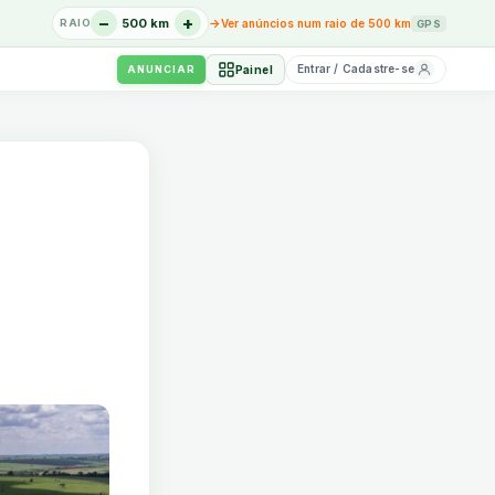
−
+
→
500 km
Ver anúncios num raio de 500 km
RAIO
GPS
Entrar / Cadastre-se
Painel
ANUNCIAR