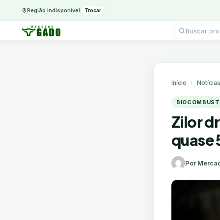
Região indisponível
Trocar
Pesquisar
produtos
Ir
para
o
conteúdo
Início
Notícia
BIOCOMBUSTÍ
Zilor d
quase 
Por Merca