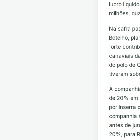
lucro líqui
milhões, qua
Na safra pa
Botelho, pl
forte contr
canaviais d
do polo de 
tiveram sobr
A companhia
de 20% em r
por Inserra
companhia a
antes de ju
20%, para R