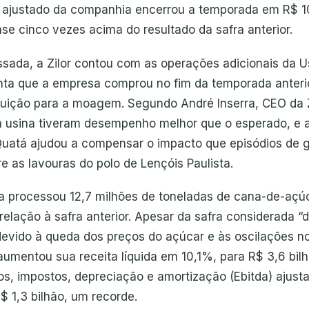
do ajustado da companhia encerrou a temporada em R$ 1
se cinco vezes acima do resultado da safra anterior.
ssada, a Zilor contou com as operações adicionais da U
anta que a empresa comprou no fim da temporada anteri
ibuição para a moagem. Segundo André Inserra, CEO da Z
a usina tiveram desempenho melhor que o esperado, e
Quatá ajudou a compensar o impacto que episódios de 
e as lavouras do polo de Lençóis Paulista.
 processou 12,7 milhões de toneladas de cana-de-açúc
elação à safra anterior. Apesar da safra considerada “
 devido à queda dos preços do açúcar e às oscilações n
umentou sua receita líquida em 10,1%, para R$ 3,6 bilh
ros, impostos, depreciação e amortização (Ebitda) ajust
$ 1,3 bilhão, um recorde.