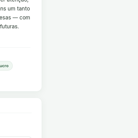
ens um tanto
spesas — com
futuras.
lucro