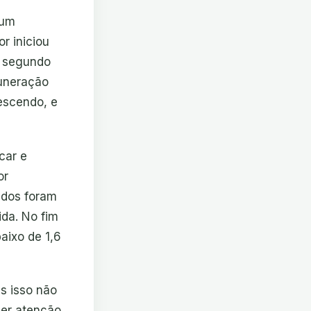
 um
r iniciou
 segundo
muneração
escendo, e
car e
or
ados foram
ida. No fim
baixo de 1,6
s isso não
uer atenção,