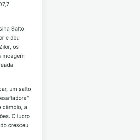
07,7
sina Salto
or e deu
ilor, os
 a moagem
geada
ar, um salto
desafiadora”
o câmbio, a
ões. O lucro
ado cresceu