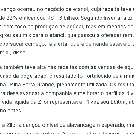
avanço ocorreu no negócio de etanol, cuja receita teve
e 22% e alcançou R$ 1,3 bilhão. Segundo Inserra, a Zilo
 com foco na produção de açúcar, mas em meados do
grou seu mix para o etanol, que passou a oferecer re
Copersucar começou a alertar que a demanda estava cr
ix”, disse.
 também teve alta nas receitas com as vendas de açú
caso da cogeração, o resultado foi fortalecido pela mai
na Usina Barra Grande, plenamente utilizada. Os result
ara desalavancar a companhia e melhorar o perfil da dív
dívida líquida da Zilor representava 1,1 vez seu Ebitda, a
no antes.
a, a Zilor alcançou o nível de alavancagem esperado, ma
e a empresa deve relaxar. “Com essa taxa de juros, req