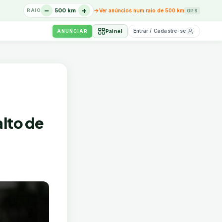
−
+
→
500 km
Ver anúncios num raio de 500 km
RAIO
GPS
Entrar / Cadastre-se
Painel
ANUNCIAR
alto de