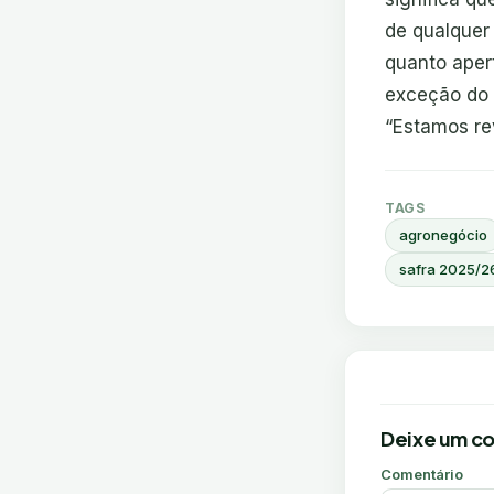
de qualquer 
quanto aper
exceção do c
“Estamos re
TAGS
agronegócio
safra 2025/2
Deixe um c
Comentário