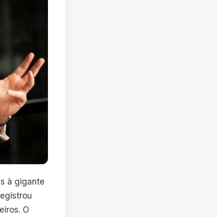
as à gigante
egistrou
iros. O