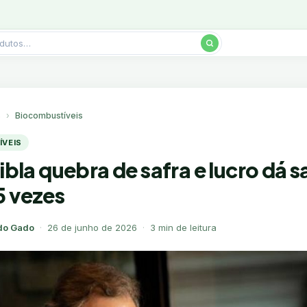
s
Biocombustíveis
VEIS
ribla quebra de safra e lucro dá s
5 vezes
do Gado
·
26 de junho de 2026
·
3 min de leitura