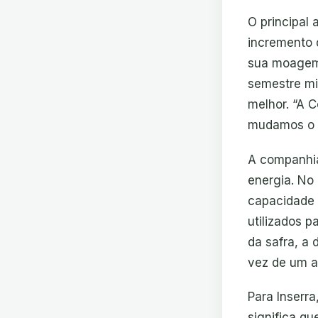
O principal 
incremento d
sua moagem
semestre mi
melhor. “A 
mudamos o m
A companhia
energia. No 
capacidade 
utilizados p
da safra, a 
vez de um a
Para Inserr
significa qu