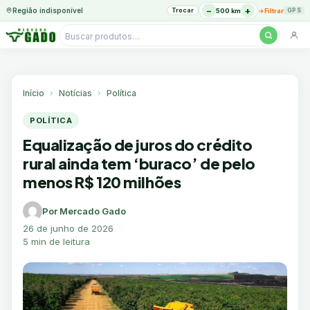
−
+
Região indisponível
Trocar
→
500 km
Filtrar
GPS
Pesquisar
produtos
Ir
para
o
Início
Notícias
Política
conteúdo
POLÍTICA
Equalização de juros do crédito
rural ainda tem ‘buraco’ de pelo
menos R$ 120 milhões
Por Mercado Gado
26 de junho de 2026
5 min de leitura