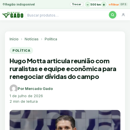
−
+
Região indisponível
Trocar
→
500 km
Filtrar
GPS
Pesquisar
produtos
Ir
para
o
Início
Notícias
Política
conteúdo
POLÍTICA
Hugo Motta articula reunião com
ruralistas e equipe econômica para
renegociar dívidas do campo
Por Mercado Gado
1 de julho de 2026
2 min de leitura