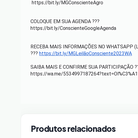
https://bit.ly/MGConscienteAgro
COLOQUE EM SUA AGENDA ???
https://bit.ly/ConscienteGoogleAgenda
RECEBA MAIS INFORMAÇÕES NO WHATSAPP (LI
???
https://bit.ly/MGLeilãoConsciente2023WA
SAIBA MAIS E CONFIRME SUA PARTICIPAÇÃO ?
https://wa.me/5534997187264?text=Ol%C3%A1
Produtos relacionados