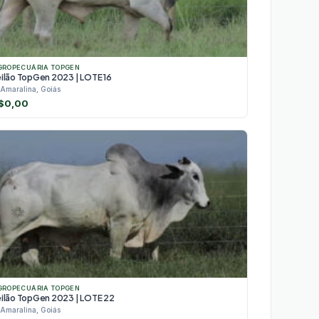
GROPECUÁRIA TOPGEN
eilão TopGen 2023 | LOTE 16
Amaralina, Goiás
$
0,00
GROPECUÁRIA TOPGEN
eilão TopGen 2023 | LOTE 22
Amaralina, Goiás