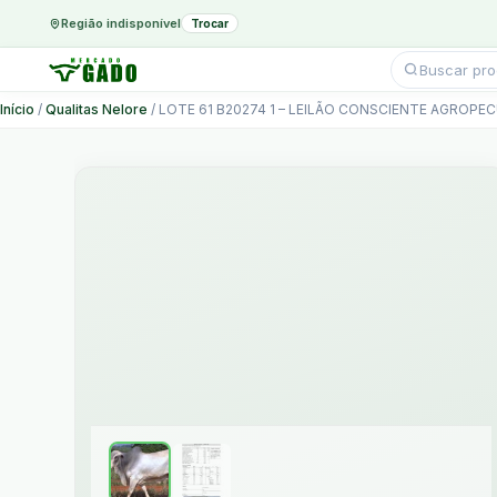
Região indisponível
Trocar
Pesquisar
produtos
Ir
Início
/
Qualitas Nelore
/ LOTE 61 B20274 1 – LEILÃO CONSCIENTE AGROPEC
para
o
conteúdo