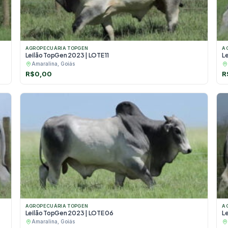
AGROPECUÁRIA TOPGEN
A
Leilão TopGen 2023 | LOTE 11
L
Amaralina, Goiás
R$
0,00
R
AGROPECUÁRIA TOPGEN
A
Leilão TopGen 2023 | LOTE 06
L
Amaralina, Goiás