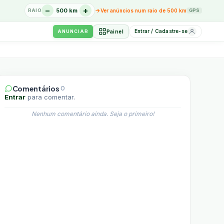
−
+
→
500 km
RAIO
Ver anúncios num raio de 500 km
GPS
Entrar / Cadastre-se
Painel
ANUNCIAR
Comentários
0
Entrar
para comentar.
Nenhum comentário ainda. Seja o primeiro!