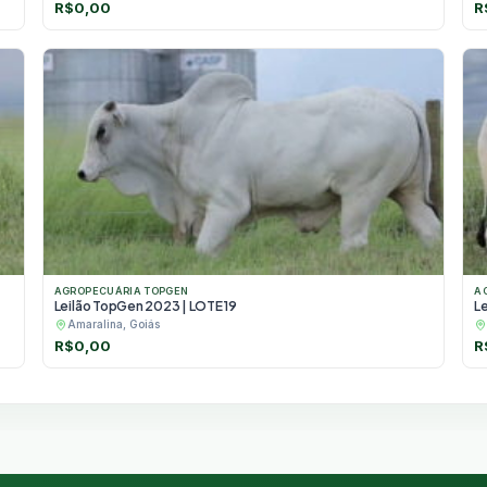
R$
0,00
R
AGROPECUÁRIA TOPGEN
A
Leilão TopGen 2023 | LOTE 19
L
Amaralina, Goiás
R$
0,00
R