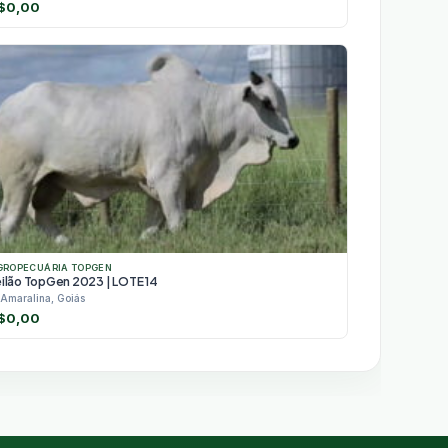
$
0,00
GROPECUÁRIA TOPGEN
eilão TopGen 2023 | LOTE 14
Amaralina, Goiás
$
0,00