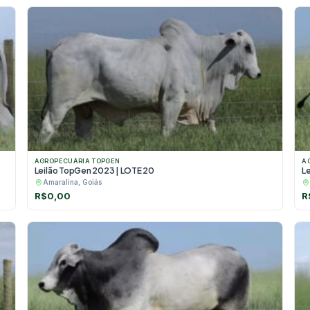
AGROPECUÁRIA TOPGEN
A
Leilão TopGen 2023 | LOTE 20
L
Amaralina, Goiás
R$
0,00
R