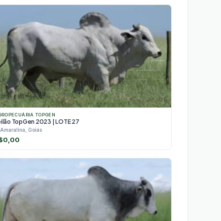
GROPECUÁRIA TOPGEN
eilão TopGen 2023 | LOTE 27
Amaralina, Goiás
$
0,00