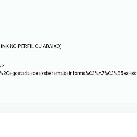
NK NO PERFIL OU ABAIXO)
??
%2C+gostaria+de+saber+mais+informa%C3%A7%C3%B5es+sob