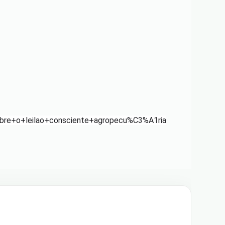
re+o+leilao+consciente+agropecu%C3%A1ria