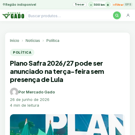
−
+
Região indisponível
Trocar
→
500 km
Filtrar
GPS
Pesquisar
produtos
Ir
para
o
Início
Notícias
Política
conteúdo
POLÍTICA
Plano Safra 2026/27 pode ser
anunciado na terça-feira sem
presença de Lula
Por Mercado Gado
26 de junho de 2026
4 min de leitura