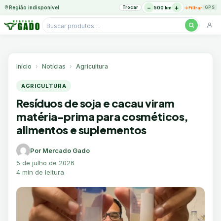
−
+
Região indisponível
Trocar
→
500 km
Filtrar
GPS
Pesquisar
produtos
Ir
para
o
Início
Notícias
Agricultura
conteúdo
AGRICULTURA
Resíduos de soja e cacau viram
matéria-prima para cosméticos,
alimentos e suplementos
Por Mercado Gado
5 de julho de 2026
4 min de leitura